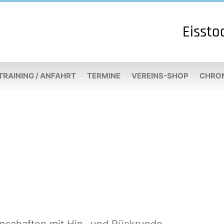
Eissto
TRAINING / ANFAHRT
TERMINE
VEREINS-SHOP
CHRO
nnschaften mit Hin- und Rückrunde