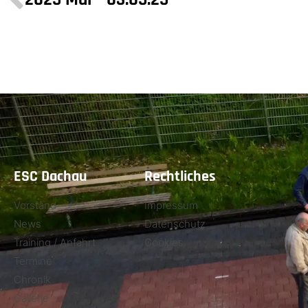
ESC Dachau
Rechtliches
Vorstand
Impressum
News
Datenschutz
Training / Anfahrt
Cookies
Termine
Chronik
Gallerie