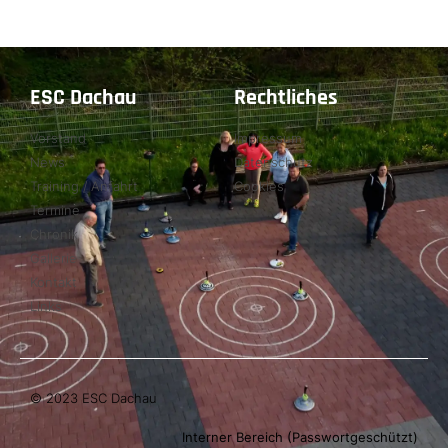
ESC Dachau
Rechtliches
Vorstand
Impressum
News
Datenschutz
Training / Anfahrt
Cookies
Termine
Chronik
Gallerie
Kontakt
Links
© 2023 ESC Dachau
Interner Bereich (Passwortgeschützt)