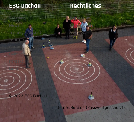
ESC Dachau
Rechtliches
Vorstand
Impressum
News
Datenschutz
Training / Anfahrt
Cookies
Termine
Chronik
Gallerie
Kontakt
Links
© 2023 ESC Dachau
Interner Bereich (Passwortgeschützt)