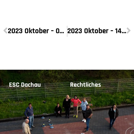
2023 Oktober – 06.10.23
2023 Oktober – 14.10.23
ESC Dachau
Rechtliches
Vorstand
Impressum
News
Datenschutz
Training / Anfahrt
Cookies
Termine
Chronik
Gallerie