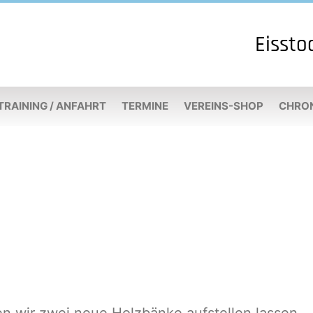
Eissto
TRAINING / ANFAHRT
TERMINE
VEREINS-SHOP
CHRO
 wir zwei neue Holzbänke aufstellen lassen ..