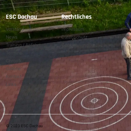
ESC Dachau
Rechtliches
Vorstand
Impressum
News
Datenschutz
Training / Anfahrt
Cookies
Termine
Chronik
Gallerie
Kontakt
Links
© 2023 ESC Dachau