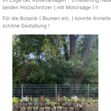
beiden Holzschnitzer ( mit Motorsäge ) !!
Für die Botanik ( Blumen etc. ) konnte Anneli
schöne Gestaltung !