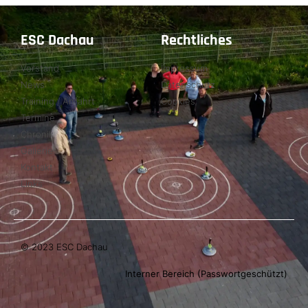
ESC Dachau
Rechtliches
Vorstand
Impressum
News
Datenschutz
Training / Anfahrt
Cookies
Termine
Chronik
Gallerie
Kontakt
Links
© 2023 ESC Dachau
Interner Bereich (Passwortgeschützt)